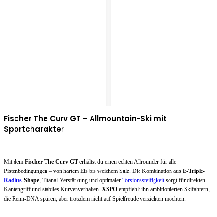
Fischer The Curv GT – Allmountain-Ski mit
Sportcharakter
Mit dem
Fischer The Curv GT
erhältst du einen echten Allrounder für alle
Pistenbedingungen – von hartem Eis bis weichem Sulz. Die Kombination aus
E-Triple-
Radius
-Shape
, Titanal-Verstärkung und optimaler
Torsionssteifigkeit
sorgt für direkten
Kantengriff und stabiles Kurvenverhalten.
XSPO
empfiehlt ihn ambitionierten Skifahrern,
die Renn-DNA spüren, aber trotzdem nicht auf Spielfreude verzichten möchten.