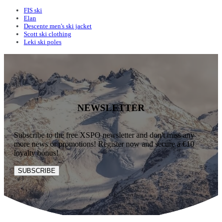
FIS ski
Elan
Descente men's ski jacket
Scott ski clothing
Leki ski poles
NEWSLETTER
Subscribe to the free XSPO newsletter and don't miss any
more news or promotions! Register now and secure a €10
loyalty bonus!
SUBSCRIBE