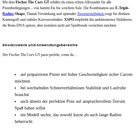
Mit dem
Fischer The Curv GT
erhältst du einen echten Allrounder für alle
Pistenbedingungen – von hartem Eis bis weichem Sulz. Die Kombination aus
E-Triple-
Radius
-Shape
, Titanal-Verstärkung und optimaler
Torsionssteifigkeit
sorgt für direkten
Kantengriff und stabiles Kurvenverhalten.
XSPO
empfiehlt ihn ambitionierten Skifahrern,
die Renn-DNA spüren, aber trotzdem nicht auf Spielfreude verzichten möchten.
Einsatzzweck und Anwendungsbereiche
Der Fischer The Curv GT passt perfekt, wenn du…
auf präparierten Pisten mit hoher Geschwindigkeit sicher Carven
möchtest
bei wechselnden Schneeverhältnissen Stabilität und Laufruhe
brauchst
auch abseits der perfekten Piste auf anspruchsvollem Terrain
Spaß haben willst
ein Modell suchst, das sowohl kurze als auch lange Radien
beherrscht.