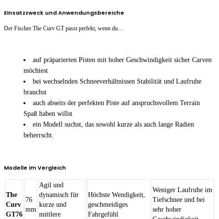
Einsatzzweck und Anwendungsbereiche
Der Fischer The Curv GT passt perfekt, wenn du…
auf präparierten Pisten mit hoher Geschwindigkeit sicher Carven
möchtest
bei wechselnden Schneeverhältnissen Stabilität und Laufruhe
brauchst
auch abseits der perfekten Piste auf anspruchsvollem Terrain
Spaß haben willst
ein Modell suchst, das sowohl kurze als auch lange Radien
beherrscht.
Modelle im Vergleich
Agil und
Weniger Laufruhe im
The
dynamisch für
Höchste Wendigkeit,
76
Tiefschnee und bei
Curv
kurze und
geschmeidiges
mm
sehr hoher
GT76
mittlere
Fahrgefühl