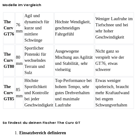
Modelle im Vergleich
Agil und
Weniger Laufruhe im
The
dynamisch für
Höchste Wendigkeit,
76
Tiefschnee und bei
Curv
kurze und
geschmeidiges
mm
sehr hoher
GT76
mittlere
Fahrgefühl
Geschwindigkeit
Schwünge
Sportlicher
Ausgewogene
Nicht ganz so
The
Pistenski für
80
Mischung aus Agilität
verspielt wie der
Curv
wechselndes
mm
und Stabilität, sehr
GT76, etwas
GT80
Terrain und
vielseitig
schwerer
Sulz
Höchste
Top-Performance bei
Etwas weniger
The
Sportlichkeit
hohem Tempo, sehr
spielerisch, braucht
85
Curv
und Kontrolle
gutes Drehverhalten
mehr Kraftaufwand
mm
GT85
bei jeder
und maximale
bei engem
Geschwindigkeit
Laufruhe
Schwungverhalten
So findest du deinen Fischer The Curv GT
Einsatzbereich definieren