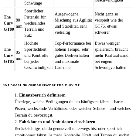
Geschwindigkeit
Schwünge
Sportlicher
Ausgewogene
Nicht ganz so
The
Pistenski für
80
Mischung aus Agilität
verspielt wie der
Curv
wechselndes
mm
und Stabilität, sehr
GT76, etwas
GT80
Terrain und
vielseitig
schwerer
Sulz
Höchste
Top-Performance bei
Etwas weniger
The
Sportlichkeit
hohem Tempo, sehr
spielerisch, braucht
85
Curv
und Kontrolle
gutes Drehverhalten
mehr Kraftaufwand
mm
GT85
bei jeder
und maximale
bei engem
Geschwindigkeit
Laufruhe
Schwungverhalten
So findest du deinen Fischer The Curv GT
Einsatzbereich definieren
Überlege, welche Bedingungen du am häufigsten fährst – harte
Pisten, wechselnde Verhältnisse oder weicher Schnee – und welches
Terrain du bevorzugst.
Fahrkönnen und Ambitionen einschätzen
Berücksichtige, ob du genussvoll unterwegs bist oder sportlich
ambitioniert fährst. Je mehr Kontrolle, Kraft und Tempo du suchst,